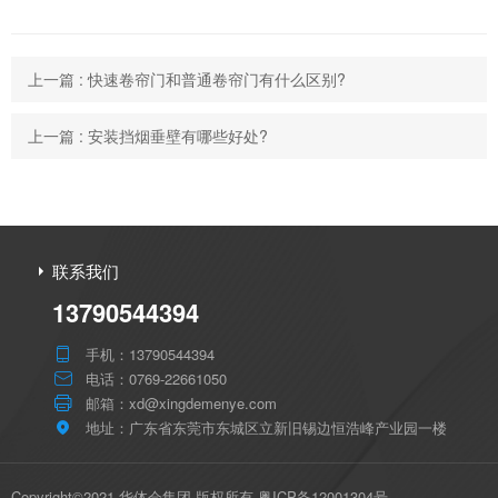
上一篇 : 快速卷帘门和普通卷帘门有什么区别?
上一篇 : 安装挡烟垂壁有哪些好处?
联系我们
13790544394
手机：13790544394

电话：0769-22661050

邮箱：xd@xingdemenye.com

地址：广东省东莞市东城区立新旧锡边恒浩峰产业园一楼

Copyright©2021 华体会集团 版权所有
粤ICP备12001304号